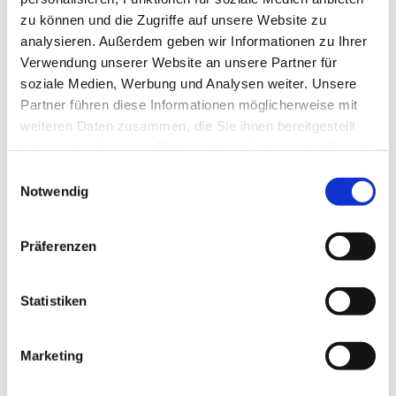
Registergericht: Amtsgericht 24114 Kiel
zu können und die Zugriffe auf unsere Website zu
Registernummer: HRA 7221 KI
analysieren. Außerdem geben wir Informationen zu Ihrer
Verwendung unserer Website an unsere Partner für
soziale Medien, Werbung und Analysen weiter. Unsere
USt-Id-Nr.: DE 273848560
Partner führen diese Informationen möglicherweise mit
weiteren Daten zusammen, die Sie ihnen bereitgestellt
Wir sind nicht bereit oder verpflichtet, an
haben oder die sie im Rahmen Ihrer Nutzung der Dienste
Streitbeilegungsverfahren vor einer
gesammelt haben.
Verbraucherschlichtungsstelle teilzunehmen.
Einwilligungsauswahl
Notwendig
Diese Webseite ist ein Produkt von
kpage.de
Präferenzen
Statistiken
Marketing