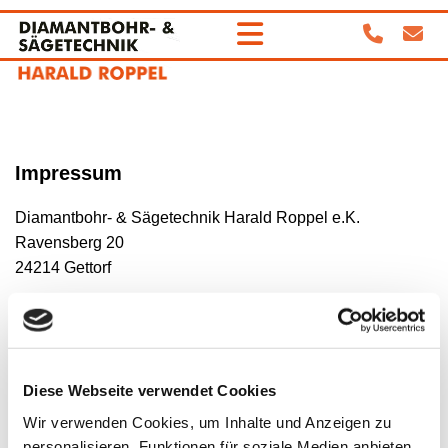
Impressum
Diamantbohr- & Sägetechnik Harald Roppel e.K.
Ravensberg 20
24214 Gettorf
Telefon:
04346 6011446
Fax: 04346 6011448
E-Mail:
kontakt@roppel-gettorf.de
Diese Webseite verwendet Cookies
Inhaber: Harald Roppel
Wir verwenden Cookies, um Inhalte und Anzeigen zu
personalisieren, Funktionen für soziale Medien anbieten