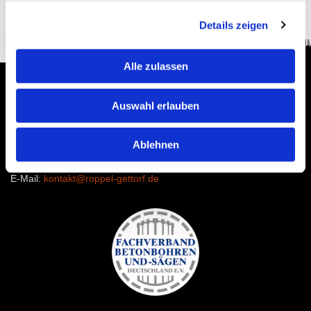
Details zeigen
Alle zulassen
Diamantbohr- & Sägetechnik Harald Roppel
Auswahl erlauben
Ravensberg 20
24214 Gettorf
Telefon:
04346 6011446
Ablehnen
Fax: 04346 6011448
E-Mail:
kontakt@roppel-gettorf.de